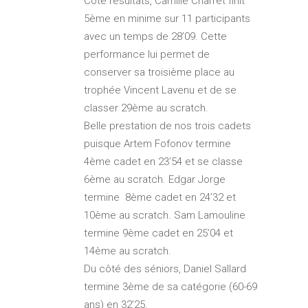
Côté résultats, Camille Charret finit
5ème en minime sur 11 participants
avec un temps de 28’09. Cette
performance lui permet de
conserver sa troisième place au
trophée Vincent Lavenu et de se
classer 29ème au scratch.
Belle prestation de nos trois cadets
puisque Artem Fofonov termine
4ème cadet en 23’54 et se classe
6ème au scratch. Edgar Jorge
termine 8ème cadet en 24’32 et
10ème au scratch. Sam Lamouline
termine 9ème cadet en 25’04 et
14ème au scratch.
Du côté des séniors, Daniel Sallard
termine 3ème de sa catégorie (60-69
ans) en 32’25.