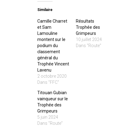
Similaire
Camille Charret
Résultats
et Sam
Trophée des
Lamouline
Grimpeurs
montent sur le
10 juillet 2024
podium du
Dans "Route"
classement
général du
Trophée Vincent
Lavenu
2 octobre 2020
Dans "FFC"
Titouan Gubian
vainqueur sur le
Trophée des
Grimpeurs
5 juin 2024
Dans "Route"