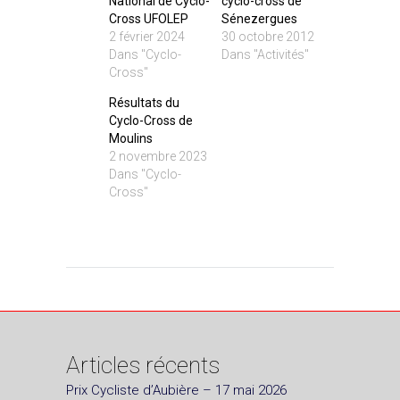
National de Cyclo-
cyclo-cross de
Cross UFOLEP
Sénezergues
2 février 2024
30 octobre 2012
Dans "Cyclo-
Dans "Activités"
Cross"
Résultats du
Cyclo-Cross de
Moulins
2 novembre 2023
Dans "Cyclo-
Cross"
Articles récents
Prix Cycliste d’Aubière – 17 mai 2026