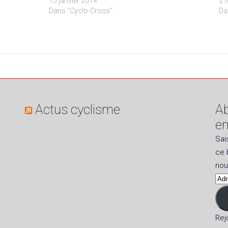
15 janvier 2014
2 
Dans "Cyclo-Cross"
Da
Actus cyclisme
Ab
em
Sai
ce 
nou
Adr
e-
mai
Rej