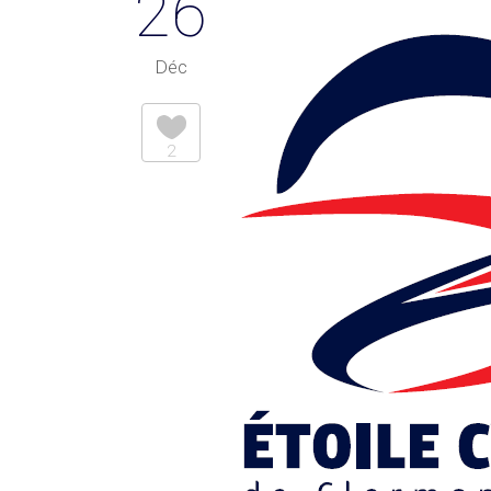
26
Déc
2