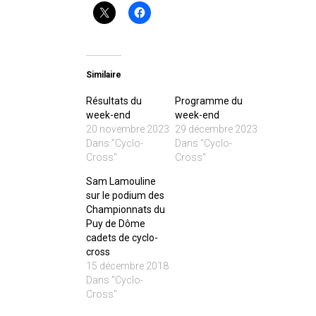
Similaire
Résultats du
Programme du
week-end
week-end
20 novembre 2023
29 décembre 2023
Dans "Cyclo-
Dans "Cyclo-
Cross"
Cross"
Sam Lamouline
sur le podium des
Championnats du
Puy de Dôme
cadets de cyclo-
cross
15 décembre 2018
Dans "Cyclo-
Cross"