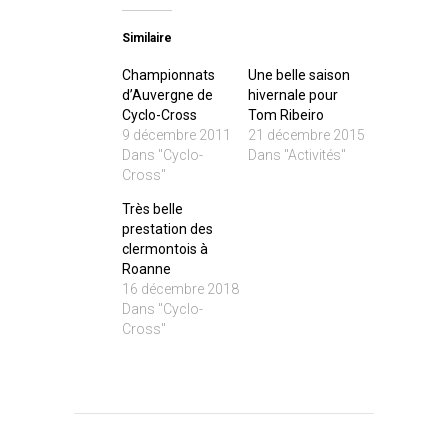
Similaire
Championnats
Une belle saison
d’Auvergne de
hivernale pour
Cyclo-Cross
Tom Ribeiro
9 décembre 2011
21 décembre 2015
Dans "Cyclo-
Dans "Activités"
Cross"
Très belle
prestation des
clermontois à
Roanne
16 décembre 2018
Dans "Cyclo-
Cross"