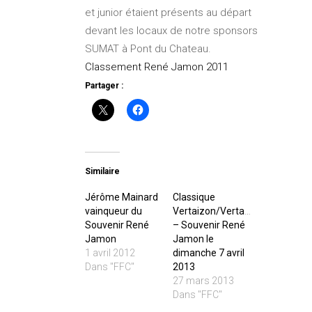
et junior étaient présents au départ
devant les locaux de notre sponsors
SUMAT à Pont du Chateau.
Classement René Jamon 2011
Partager :
Similaire
Jérôme Mainard
Classique
vainqueur du
Vertaizon/Vertaizon
Souvenir René
– Souvenir René
Jamon
Jamon le
1 avril 2012
dimanche 7 avril
Dans "FFC"
2013
27 mars 2013
Dans "FFC"