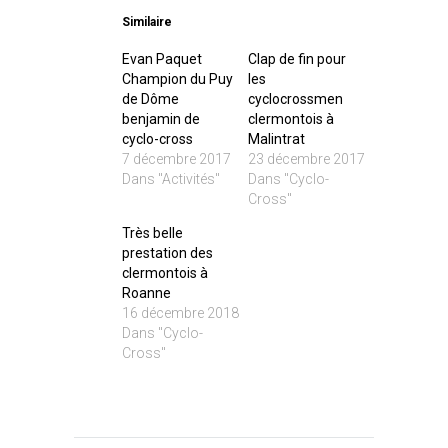
Similaire
Evan Paquet
Clap de fin pour
Champion du Puy
les
de Dôme
cyclocrossmen
benjamin de
clermontois à
cyclo-cross
Malintrat
7 décembre 2017
23 décembre 2017
Dans "Activités"
Dans "Cyclo-
Cross"
Très belle
prestation des
clermontois à
Roanne
16 décembre 2018
Dans "Cyclo-
Cross"