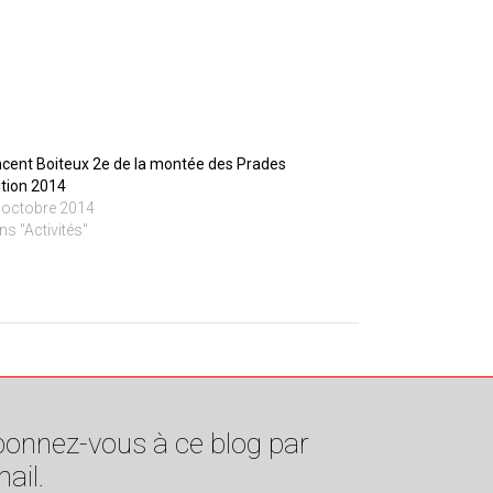
ncent Boiteux 2e de la montée des Prades
ition 2014
 octobre 2014
ns "Activités"
onnez-vous à ce blog par
ail.