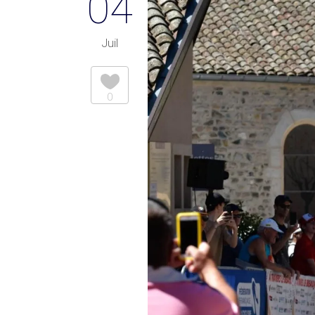
04
Juil
0