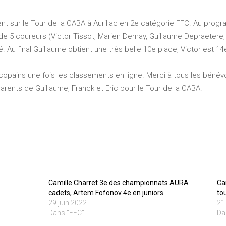
t sur le Tour de la CABA à Aurillac en 2e catégorie FFC. Au progra
5 coureurs (Victor Tissot, Marien Demay, Guillaume Depraetere, C
 Au final Guillaume obtient une très belle 10e place, Victor est 1
s copains une fois les classements en ligne. Merci à tous les béné
rents de Guillaume, Franck et Eric pour le Tour de la CABA.
Camille Charret 3e des championnats AURA
Ca
cadets, Artem Fofonov 4e en juniors
to
29 juin 2022
21
Dans "FFC"
Da