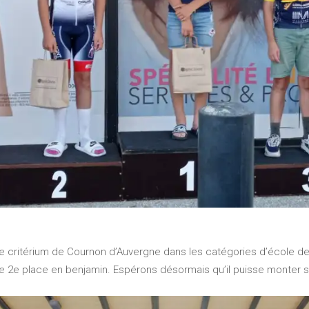
critérium de Cournon d’Auvergne dans les catégories d’école de vél
e 2e place en benjamin. Espérons désormais qu’il puisse monter sur