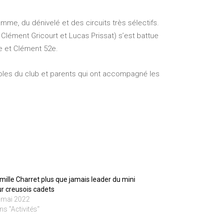
mme, du dénivelé et des circuits très sélectifs.
lément Gricourt et Lucas Prissat) s’est battue
4e et Clément 52e.
voles du club et parents qui ont accompagné les
mille Charret plus que jamais leader du mini
ur creusois cadets
 mai 2022
ns "Activités"