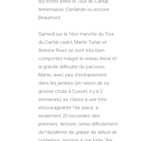
les fronts entre le Tour du Cantal,
Annemasse, Clerlande ou encore
Beaumont.
Samedi sur la 1ère manche du Tour
du Cantal cadet, Martin Turlan et
Antoine Rives se sont très bien
comportés malgré le niveau élevé et
la grande difficulté du parcours.
Martin, avec peu d’entrainement
dans les jambes (en raison de sa
grosse chute à Cusset, il y a 2
semaines), se classe à une très
encourageante 16e place, à
seulement 20 secondes des
premiers. Antoine, remis difficilement
de l’épidémie de grippe de début de
printemps, termine à une belle 26e