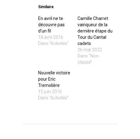
Similaire
En avril ne te
Camille Charret
découvre pas
vainqueur de la
d’un fil
dernière étape du
18 avril 2016
Tour du Cantal
Dans "Activités"
cadets
26 mai 2022
Dans "Non
classé"
Nouvelle victoire
pour Eric
Tremolière
15 juin 2016
Dans "Activités"