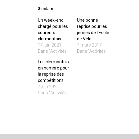
Similaire
Un week-end
Une bonne
chargé pour les
reprise pour les
coureurs
jeunes de l’Ecole
clermontois
de Vélo
17 juin 2021
7 mars 2017
Dans "Activités"
Dans "Activités"
Les clermontois
en nombre pour
la reprise des
compétitions
7 juin 2021
Dans "Activités"