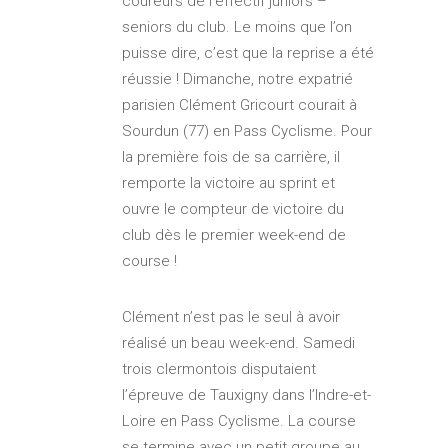
coureurs de l’effectif juniors –
seniors du club. Le moins que l’on
puisse dire, c’est que la reprise a été
réussie ! Dimanche, notre expatrié
parisien Clément Gricourt courait à
Sourdun (77) en Pass Cyclisme. Pour
la première fois de sa carrière, il
remporte la victoire au sprint et
ouvre le compteur de victoire du
club dès le premier week-end de
course !
Clément n’est pas le seul à avoir
réalisé un beau week-end. Samedi
trois clermontois disputaient
l’épreuve de Tauxigny dans l’Indre-et-
Loire en Pass Cyclisme. La course
se termine avec un petit groupe au