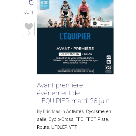
16
Juin
0
Avant-première
événement de
L’ÉQUIPIER mardi 28 juin
By Eric Mas In
Activités
,
Cyclisme en
salle
,
Cyclo-Cross
,
FFC
,
FFCT
,
Piste
,
Route
,
UFOLEP
,
VTT