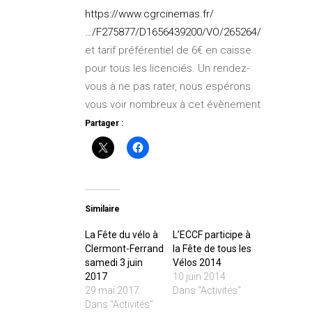
https://www.cgrcinemas.fr/
…/F275877/D1656439200/VO/265264/
et tarif préférentiel de 6€ en caisse
pour tous les licenciés. Un rendez-
vous à ne pas rater, nous espérons
vous voir nombreux à cet évènement
Partager :
Similaire
La Fête du vélo à
L’ECCF participe à
Clermont-Ferrand
la Fête de tous les
samedi 3 juin
Vélos 2014
2017
10 juin 2014
29 mai 2017
Dans "Activités"
Dans "Activités"