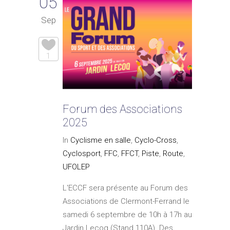
05
Sep
1
Forum des Associations
2025
In
Cyclisme en salle
,
Cyclo-Cross
,
Cyclosport
,
FFC
,
FFCT
,
Piste
,
Route
,
UFOLEP
L'ECCF sera présente au Forum des
Associations de Clermont-Ferrand le
samedi 6 septembre de 10h à 17h au
Jardin Lecoq (Stand 110A). Des