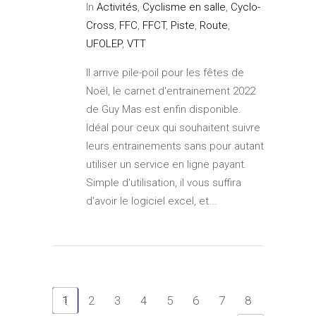
In
Activités
,
Cyclisme en salle
,
Cyclo-
Cross
,
FFC
,
FFCT
,
Piste
,
Route
,
UFOLEP
,
VTT
Il arrive pile-poil pour les fêtes de
Noël, le carnet d'entrainement 2022
de Guy Mas est enfin disponible.
Idéal pour ceux qui souhaitent suivre
leurs entrainements sans pour autant
utiliser un service en ligne payant.
Simple d'utilisation, il vous suffira
d'avoir le logiciel excel, et...
1
2
3
4
5
6
7
8