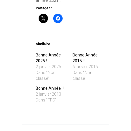
année 2021 !!!
Partager :
Similaire
Bonne Année
Bonne Année
2025 !
2015 !!!
2 janvier 2025
6 janvier 2015
Dans "Non
Dans "Non
classé"
classé"
Bonne Année !!!
2 janvier 2013
Dans "FFC"