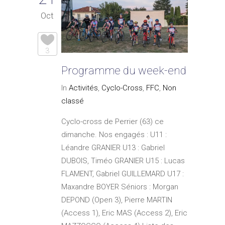
Oct
3
Programme du week-end
In
Activités
,
Cyclo-Cross
,
FFC
,
Non
classé
Cyclo-cross de Perrier (63) ce
dimanche. Nos engagés : U11 :
Léandre GRANIER U13 : Gabriel
DUBOIS, Timéo GRANIER U15 : Lucas
FLAMENT, Gabriel GUILLEMARD U17 :
Maxandre BOYER Séniors : Morgan
DEPOND (Open 3), Pierre MARTIN
(Access 1), Eric MAS (Access 2), Eric