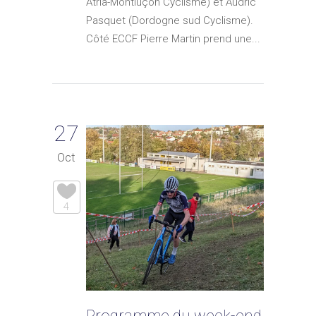
Atria-Montluçon Cyclisme) et Audric
Pasquet (Dordogne sud Cyclisme).
Côté ECCF Pierre Martin prend une...
27
Oct
4
Programme du week-end