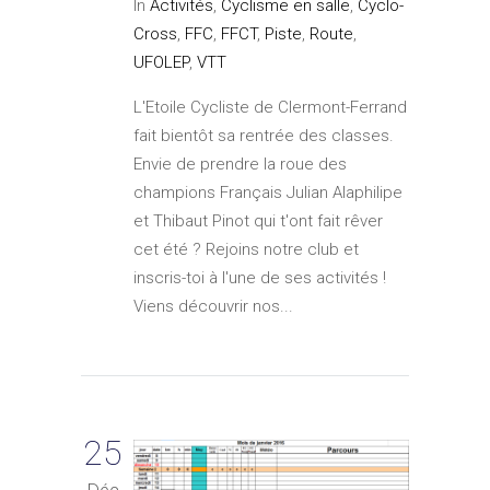
In
Activités
,
Cyclisme en salle
,
Cyclo-
Cross
,
FFC
,
FFCT
,
Piste
,
Route
,
UFOLEP
,
VTT
L'Etoile Cycliste de Clermont-Ferrand
fait bientôt sa rentrée des classes.
Envie de prendre la roue des
champions Français Julian Alaphilipe
et Thibaut Pinot qui t'ont fait rêver
cet été ? Rejoins notre club et
inscris-toi à l'une de ses activités !
Viens découvrir nos...
25
Déc