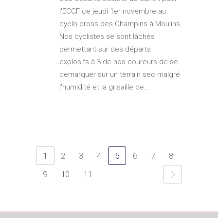
l'ECCF ce jeudi 1er novembre au
cyclo-cross des Champins à Moulins.
Nos cyclistes se sont lâchés
permettant sur des départs
explosifs à 3 de nos coureurs de se
demarquer sur un terrain sec malgré
l'humidité et la grisaille de...
1
2
3
4
5
6
7
8
9
10
11