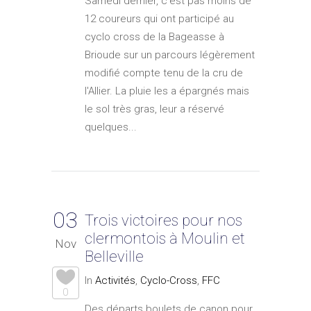
Samedi dernier, c'est pas moins de
12 coureurs qui ont participé au
cyclo cross de la Bageasse à
Brioude sur un parcours légèrement
modifié compte tenu de la cru de
l'Allier. La pluie les a épargnés mais
le sol très gras, leur a réservé
quelques...
03
Trois victoires pour nos
clermontois à Moulin et
Nov
Belleville
In
Activités
,
Cyclo-Cross
,
FFC
0
Des départs boulets de canon pour