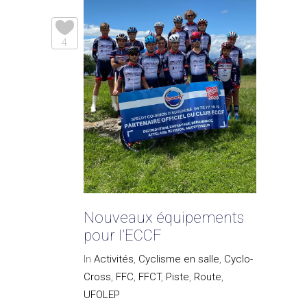
4
Nouveaux équipements
pour l’ECCF
In
Activités
,
Cyclisme en salle
,
Cyclo-
Cross
,
FFC
,
FFCT
,
Piste
,
Route
,
UFOLEP