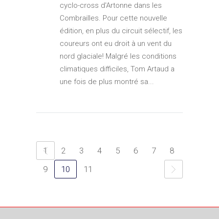
cyclo-cross d'Artonne dans les
Combrailles. Pour cette nouvelle
édition, en plus du circuit sélectif, les
coureurs ont eu droit à un vent du
nord glaciale! Malgré les conditions
climatiques difficiles, Tom Artaud a
une fois de plus montré sa...
1
2
3
4
5
6
7
8
9
10
11