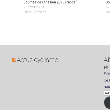
Journée de cohésion 2013 (rappel)
So
15 février 2013
17
Dans "Activités"
Da
Actus cyclisme
Ab
em
Sai
ce 
nou
Adr
e-
mai