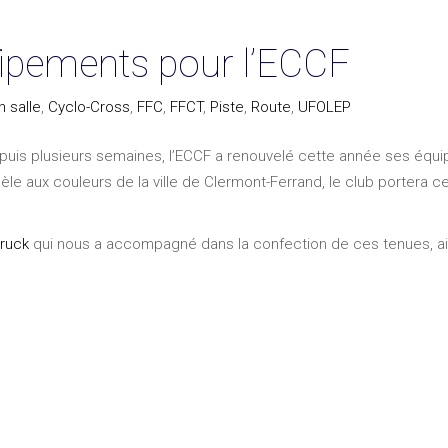
ipements pour l’ECCF
 salle
,
Cyclo-Cross
,
FFC
,
FFCT
,
Piste
,
Route
,
UFOLEP
puis plusieurs semaines, l’ECCF a renouvelé cette année ses équi
e aux couleurs de la ville de Clermont-Ferrand, le club portera ces
oruck
qui nous a accompagné dans la confection de ces tenues, ain