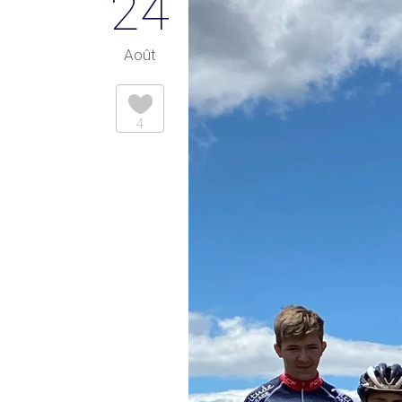
24
Août
4