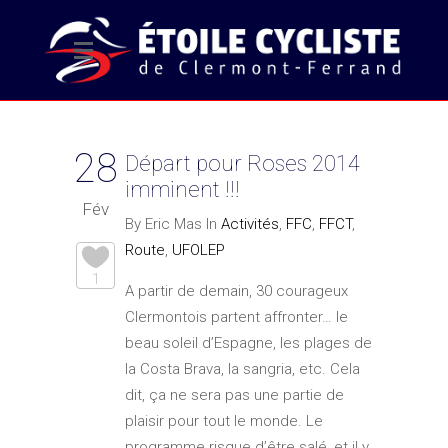
28
Départ pour Roses 2014
imminent !!!
Fév
By Eric Mas In
Activités
,
FFC
,
FFCT
,
Route
,
UFOLEP
1
A partir de demain, 30 courageux
Clermontois partent affronter… le
beau soleil d’Espagne, les plages de
la Costa Brava, la sangria, etc. Cela
dit, ça ne sera pas une partie de
plaisir pour tout le monde. Le
programme risque d’être salé, et il y