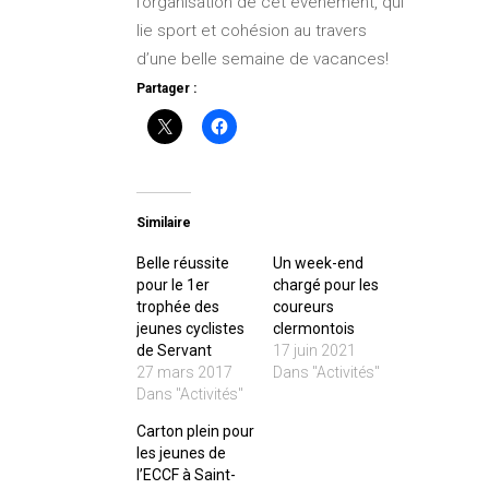
l’organisation de cet évènement, qui
lie sport et cohésion au travers
d’une belle semaine de vacances!
Partager :
Similaire
Belle réussite
Un week-end
pour le 1er
chargé pour les
trophée des
coureurs
jeunes cyclistes
clermontois
de Servant
17 juin 2021
27 mars 2017
Dans "Activités"
Dans "Activités"
Carton plein pour
les jeunes de
l’ECCF à Saint-