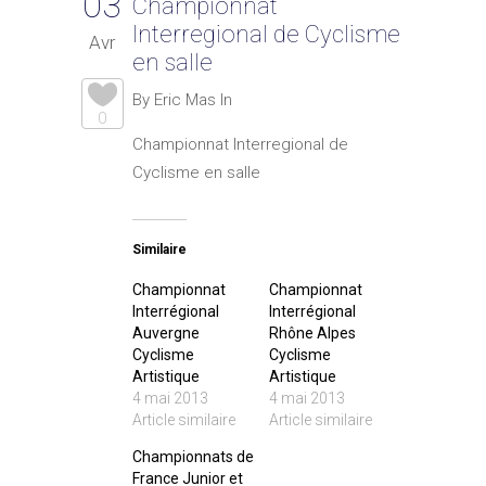
03
Championnat
Interregional de Cyclisme
Avr
en salle
By Eric Mas In
0
Championnat Interregional de
Cyclisme en salle
Similaire
Championnat
Championnat
Interrégional
Interrégional
Auvergne
Rhône Alpes
Cyclisme
Cyclisme
Artistique
Artistique
4 mai 2013
4 mai 2013
Article similaire
Article similaire
Championnats de
France Junior et