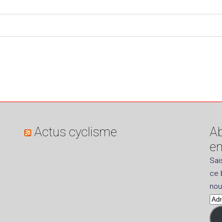
Actus cyclisme
Ab
em
Sai
ce 
nou
Adr
e-