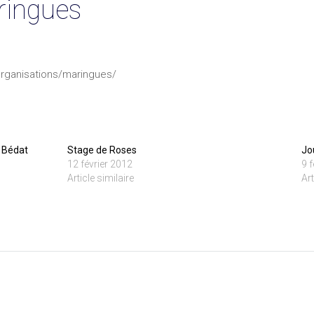
ringues
organisations/maringues/
u Bédat
Stage de Roses
Jo
12 février 2012
9 
Article similaire
Art