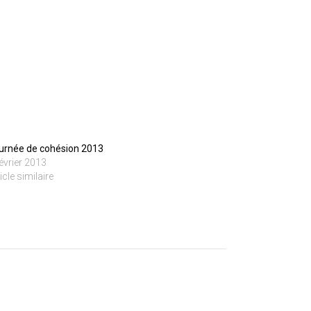
urnée de cohésion 2013
février 2013
icle similaire