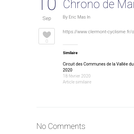
10
Chrono de Ma
By Eric Mas In
Sep
https://www.clermont-cyclisme.fr/
0
Similaire
Circuit des Communes de la Vallée d
2020
18 février 2020
Article similaire
No Comments