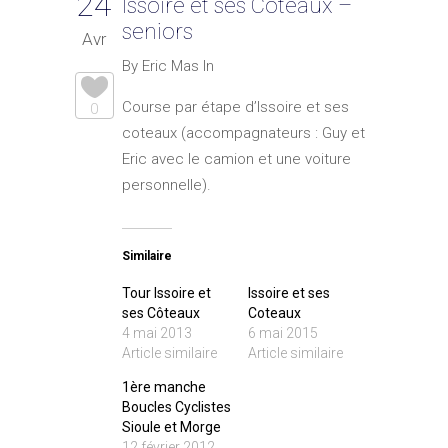
24
Issoire et ses Coteaux –
seniors
Avr
By Eric Mas In
Course par étape d’Issoire et ses
0
coteaux (accompagnateurs : Guy et
Eric avec le camion et une voiture
personnelle).
Similaire
Tour Issoire et
Issoire et ses
ses Côteaux
Coteaux
4 mai 2013
6 mai 2015
Article similaire
Article similaire
1ère manche
Boucles Cyclistes
Sioule et Morge
12 février 2012