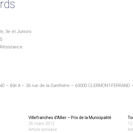
rds
e, 3e et Juniors
0.
 Résistance
 – Bât A – 26 rue de la Ganthière – 63000 CLERMONT-FERRAND – T
Villefranches d’Allier – Prix de la Municipalité
To
26 mars 2012
12
Article similaire
Art