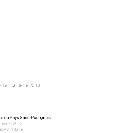
él : 06.08.18.20.13.
ur du Pays Saint-Pourçinois
 février 2012
icle similaire