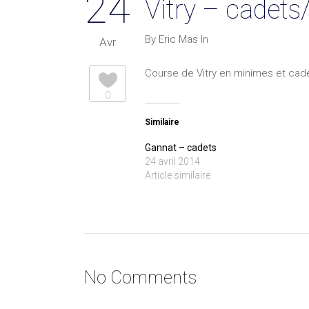
24
Vitry – cadet
By Eric Mas In
Avr
Course de Vitry en minimes et cad
0
Similaire
Gannat – cadets
24 avril 2014
Article similaire
No Comments