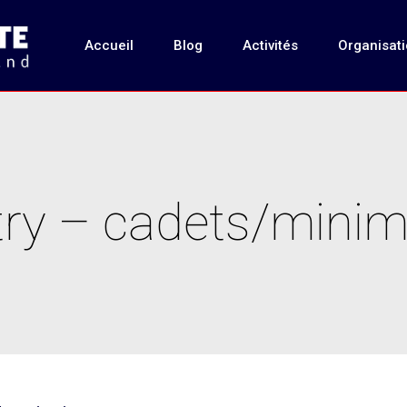
Accueil
Blog
Activités
Organisat
try – cadets/mini