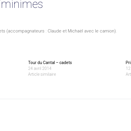
s/minimes
ets (accompagnateurs : Claude et Michaël avec le camion).
Tour du Cantal – cadets
Pr
24 avril 2014
12
Article similaire
Art