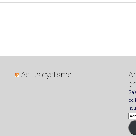
Actus cyclisme
Ab
em
Sai
ce 
nou
Adr
e-
mai