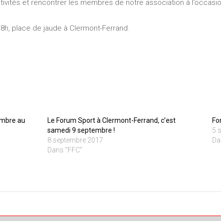
ctivités et rencontrer les membres de notre association à l’occas
8h, place de jaude à Clermont-Ferrand.
embre au
Le Forum Sport à Clermont-Ferrand, c’est
Fo
samedi 9 septembre !
5 
8 septembre 2017
Da
Dans "FFC"