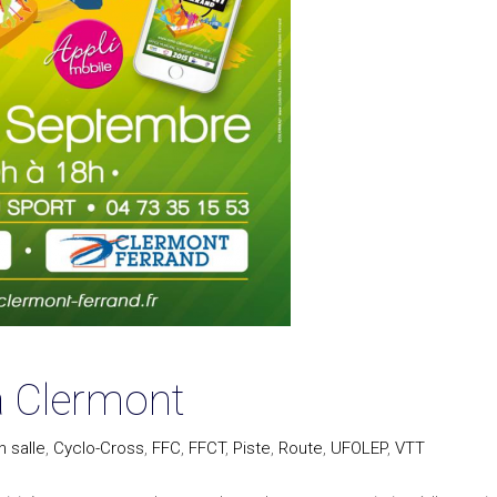
à Clermont
 salle
,
Cyclo-Cross
,
FFC
,
FFCT
,
Piste
,
Route
,
UFOLEP
,
VTT