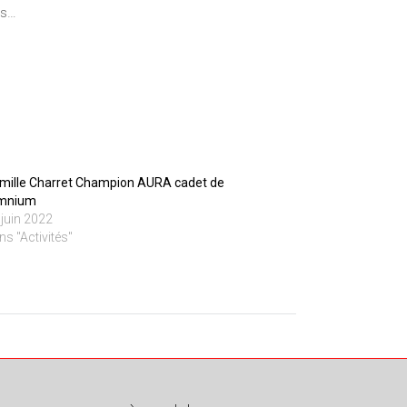
ps…
mille Charret Champion AURA cadet de
omnium
 juin 2022
ns "Activités"