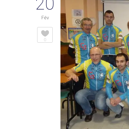
20
Fév
0