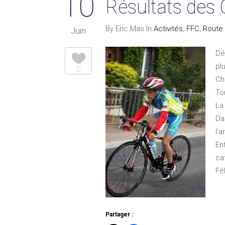
10
Résultats des
By Eric Mas In
Activités
,
FFC
,
Route
Juin
Dé
pl
0
Ch
To
La
Da
l’a
En
ca
Fé
Partager :