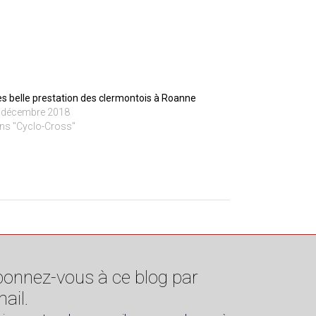
ès belle prestation des clermontois à Roanne
 décembre 2018
ns "Cyclo-Cross"
onnez-vous à ce blog par
ail.