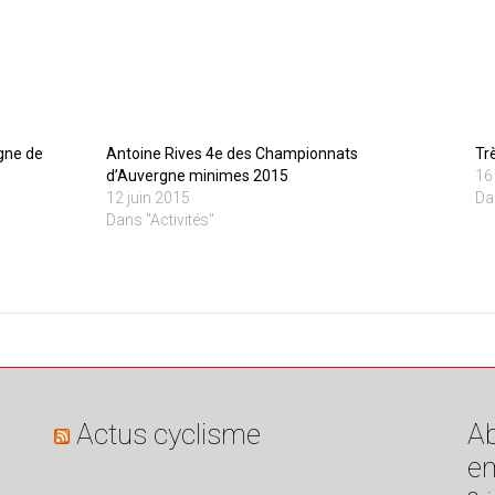
gne de
Antoine Rives 4e des Championnats
Tr
d’Auvergne minimes 2015
16
12 juin 2015
Da
Dans "Activités"
Actus cyclisme
Ab
em