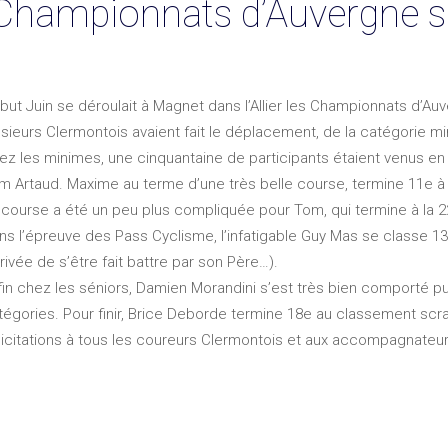
 Championnats d’Auvergne s
but Juin se déroulait à Magnet dans l’Allier les Championnats d’Auv
usieurs Clermontois avaient fait le déplacement, de la catégorie mi
ez les minimes, une cinquantaine de participants étaient venus en
m Artaud. Maxime au terme d’une très belle course, termine 11e à 
 course a été un peu plus compliquée pour Tom, qui termine à la 2
ns l’épreuve des Pass Cyclisme, l’infatigable Guy Mas se classe 13e
rrivée de s’être fait battre par son Père…).
fin chez les séniors, Damien Morandini s’est très bien comporté p
tégories. Pour finir, Brice Deborde termine 18e au classement scr
licitations à tous les coureurs Clermontois et aux accompagnateur