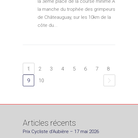
la 3ème place de la course minime.A
la manche du trophée des grimpeurs
de Châteauguay, sur les 10km de la
côte du...
1
2
3
4
5
6
7
8
9
10
Articles récents
Prix Cycliste d’Aubière – 17 mai 2026