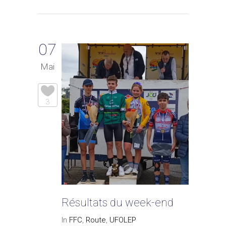
07
Mai
3
Résultats du week-end
In
FFC
,
Route
,
UFOLEP