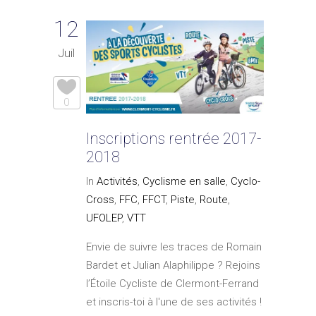
12
Juil
0
Inscriptions rentrée 2017-
2018
In
Activités
,
Cyclisme en salle
,
Cyclo-
Cross
,
FFC
,
FFCT
,
Piste
,
Route
,
UFOLEP
,
VTT
Envie de suivre les traces de Romain
Bardet et Julian Alaphilippe ? Rejoins
l’Étoile Cycliste de Clermont-Ferrand
et inscris-toi à l'une de ses activités !