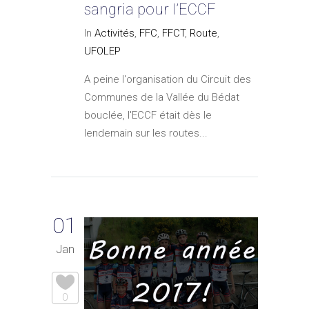
sangria pour l’ECCF
In
Activités
,
FFC
,
FFCT
,
Route
,
UFOLEP
A peine l'organisation du Circuit des
Communes de la Vallée du Bédat
bouclée, l'ECCF était dès le
lendemain sur les routes...
01
Jan
0