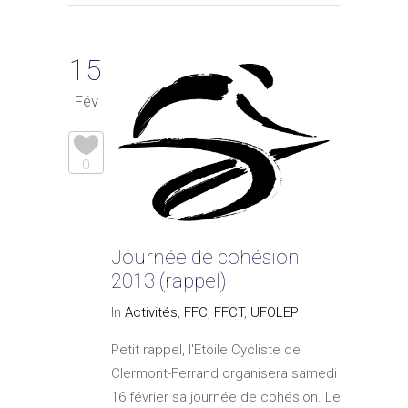
15
Fév
0
Journée de cohésion
2013 (rappel)
In
Activités
,
FFC
,
FFCT
,
UFOLEP
Petit rappel, l'Etoile Cycliste de
Clermont-Ferrand organisera samedi
16 février sa journée de cohésion. Le