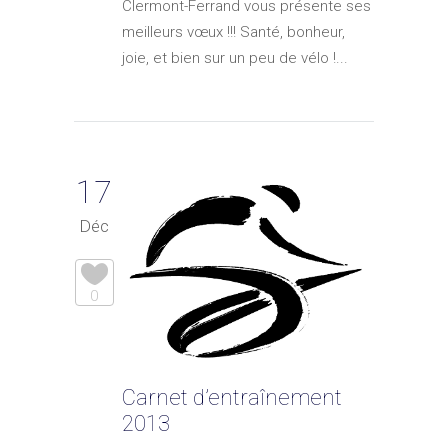
Clermont-Ferrand vous présente ses
meilleurs vœux !!! Santé, bonheur,
joie, et bien sur un peu de vélo !...
17
Déc
0
Carnet d’entraînement
2013