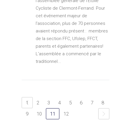
l'assemblée générale de l’Étoile
Cycliste de Clermont-Ferrand. Pour
cet événement majeur de
l'association, plus de 70 personnes
avaient répondu présent : membres
de la section FFC, Ufolep, FFCT,
parents et également partenaires!
L'assemblée a commencé par le
traditionnel...
1
2
3
4
5
6
7
8
9
10
11
12