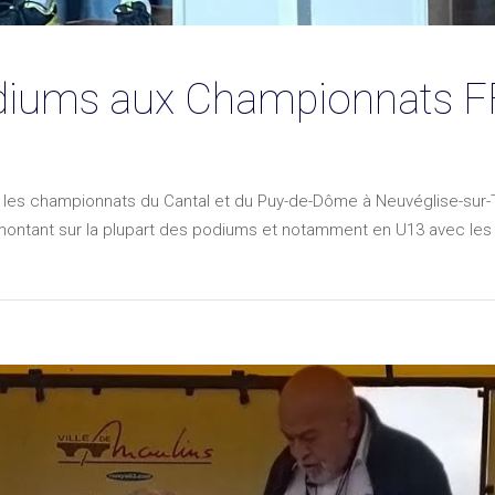
iums aux Championnats F
eu les championnats du Cantal et du Puy-de-Dôme à Neuvéglise-sur-
n montant sur la plupart des podiums et notamment en U13 avec les