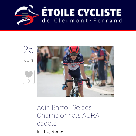
25
Juin
0
Adin Bartoli 9e des
Championnats AURA
cadets
In
FFC
,
Route