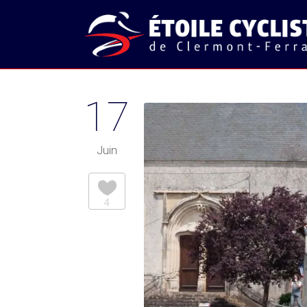
17
Juin
4