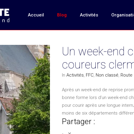
Accueil
Blog
Activités
Organisat
Un week-end c
coureurs cler
In
Activités
,
FFC
,
Non classé
,
Route
Après un week-end de reprise prome
bonne forme lors d’un week-end ch
pour courir après une longue inter
moins de six départements différe
Partager :