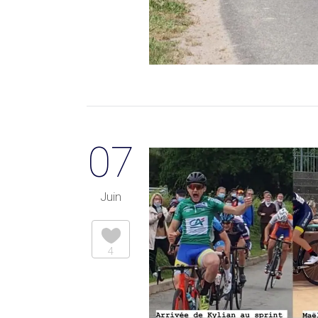
07
Juin
4