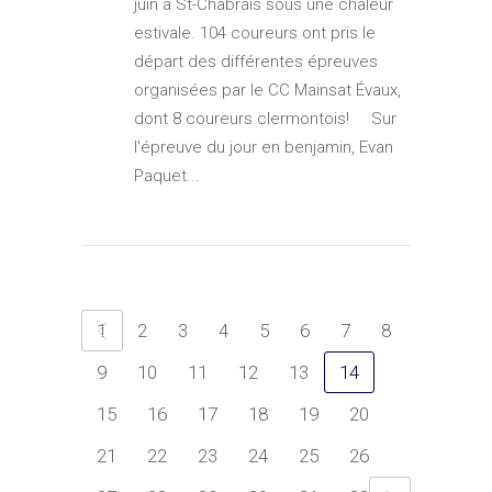
juin à St-Chabrais sous une chaleur
estivale. 104 coureurs ont pris le
départ des différentes épreuves
organisées par le CC Mainsat Évaux,
dont 8 coureurs clermontois! Sur
l'épreuve du jour en benjamin, Evan
Paquet...
1
2
3
4
5
6
7
8
9
10
11
12
13
14
15
16
17
18
19
20
21
22
23
24
25
26