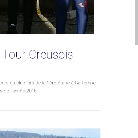
i Tour Creusois
leurs du club lors de la 1ère étape à Gartempe
s de l'année 2018...