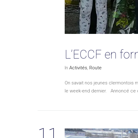
L’ECCF en form
In
Activités
,
Route
On savait nos jeunes clermontois mo
le week-end dernier. Annoncé ce déb
11