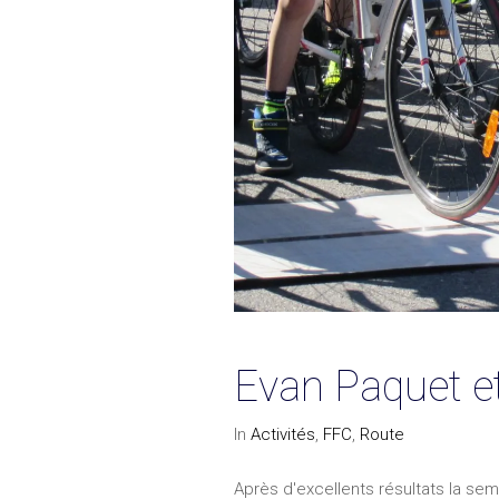
Evan Paquet e
In
Activités
,
FFC
,
Route
Après d'excellents résultats la se