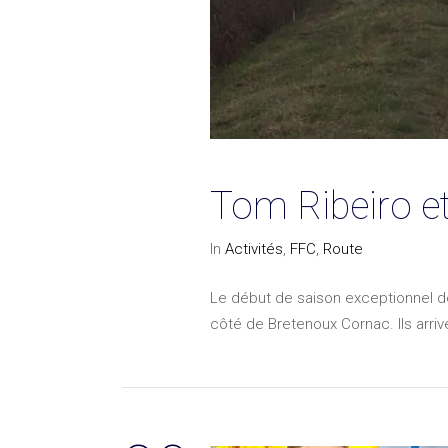
Tom Ribeiro et
In
Activités
,
FFC
,
Route
Le début de saison exceptionnel de
côté de Bretenoux Cornac. Ils arrive