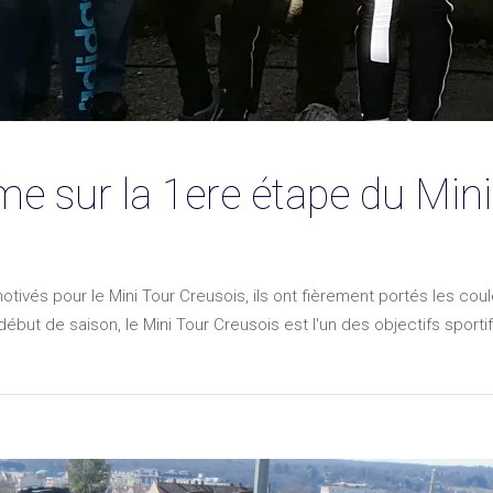
e sur la 1ere étape du Min
tivés pour le Mini Tour Creusois, ils ont fièrement portés les cou
ut de saison, le Mini Tour Creusois est l'un des objectifs sportif