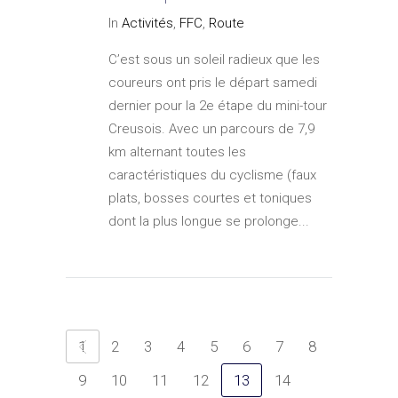
In
Activités
,
FFC
,
Route
C’est sous un soleil radieux que les
coureurs ont pris le départ samedi
dernier pour la 2e étape du mini-tour
Creusois. Avec un parcours de 7,9
km alternant toutes les
caractéristiques du cyclisme (faux
plats, bosses courtes et toniques
dont la plus longue se prolonge...
1
2
3
4
5
6
7
8
9
10
11
12
13
14