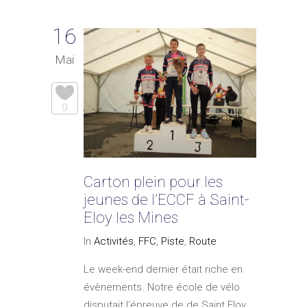
16
Mai
0
Carton plein pour les
jeunes de l’ECCF à Saint-
Eloy les Mines
In
Activités
,
FFC
,
Piste
,
Route
Le week-end dernier était riche en
évènements. Notre école de vélo
disputait l'épreuve de de Saint Eloy