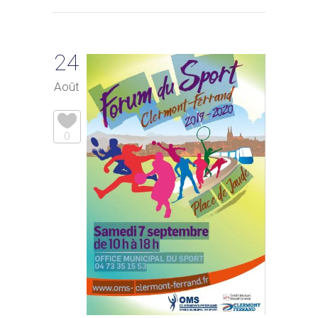
24
Août
0