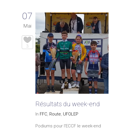
07
Mai
3
Résultats du week-end
In
FFC
,
Route
,
UFOLEP
Podiums pour l'ECCF le week-end