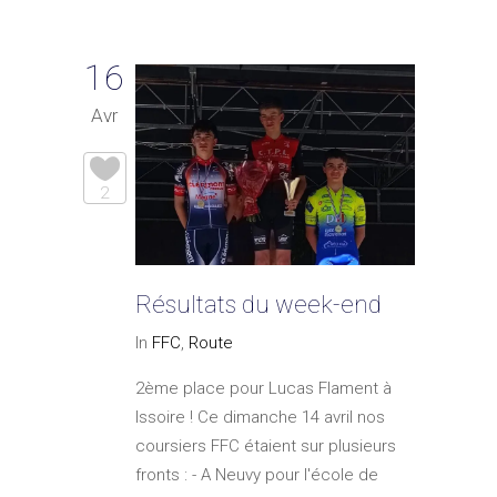
16
Avr
2
Résultats du week-end
In
FFC
,
Route
2ème place pour Lucas Flament à
Issoire ! Ce dimanche 14 avril nos
coursiers FFC étaient sur plusieurs
fronts : - A Neuvy pour l'école de