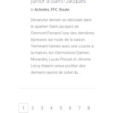
junior à Saint-Jacques
In
Activités
,
FFC
,
Route
Dimanche dernier se déroulait dans
le quartier Saint-Jacques de
Clermont-Ferrand l'une des dernières
épreuves sur route de la saison.
Terminant l'année avec une course à
la maison, les Clermontois Damien
Morandini, Lucas Prissat et Jérome
Leroy étaient venus profiter des
derniers rayons de soleil du...
1
2
3
4
5
6
7
8