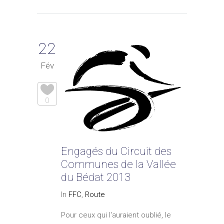
22
Fév
0
Engagés du Circuit des
Communes de la Vallée
du Bédat 2013
In
FFC
,
Route
Pour ceux qui l'auraient oublié, le