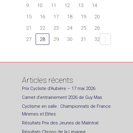
9
10
11
12
13
14
15
16
17
18
19
20
21
22
23
24
25
26
27
28
29
30
31
32
Articles récents
Prix Cycliste d’Aubière – 17 mai 2026
Carnet d’entrainement 2026 de Guy Mas
Cyclisme en salle : Championnats de France
Minimes et Elites
Résultats Prix des Jeunes de Malintrat
Résultats Chrono de la Limagne