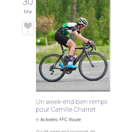
30
Mai
2
Un week-end bien rempli
pour Camille Charret
In
Activités
,
FFC
,
Route
Qui dit week-end prolongé, dit