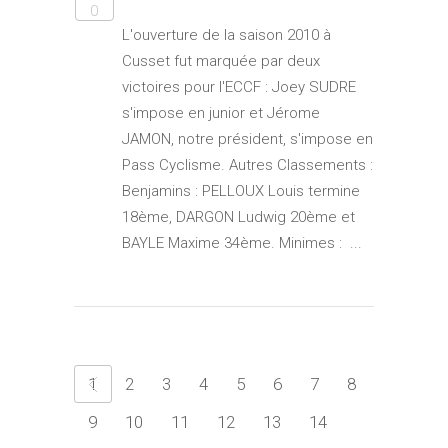
0
L'ouverture de la saison 2010 à
Cusset fut marquée par deux
victoires pour l'ECCF : Joey SUDRE
s'impose en junior et Jérome
JAMON, notre président, s'impose en
Pass Cyclisme. Autres Classements :
Benjamins : PELLOUX Louis termine
18ème, DARGON Ludwig 20ème et
BAYLE Maxime 34ème. Minimes : ...
1
2
3
4
5
6
7
8
9
10
11
12
13
14