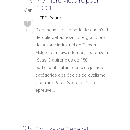
13
Première Victoire pour
l’ECCF
Mar
In
FFC
,
Route
C'est sous la pluie battante que s'est
0
déroulé cet après-midi le grand prix
de la zone industriel de Cusset.
Malgré le mauvais temps, l'épreuve a
réussi à attirer plus de 150
participants, allant des plus jeunes
catégories des écoles de cyclisme
jusqu'aux Pass Cyclisme. Cette
épreuve...
25
Course de Cebazat :