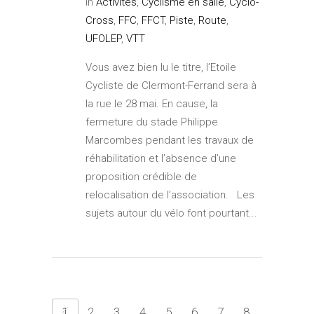
In
Activités
,
Cyclisme en salle
,
Cyclo-
Cross
,
FFC
,
FFCT
,
Piste
,
Route
,
UFOLEP
,
VTT
Vous avez bien lu le titre, l’Etoile
Cycliste de Clermont-Ferrand sera à
la rue le 28 mai. En cause, la
fermeture du stade Philippe
Marcombes pendant les travaux de
réhabilitation et l’absence d’une
proposition crédible de
relocalisation de l’association. Les
sujets autour du vélo font pourtant...
1
2
3
4
5
6
7
8