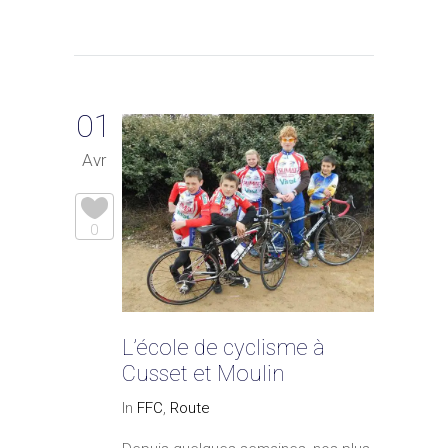
01
Avr
0
L’école de cyclisme à
Cusset et Moulin
In
FFC
,
Route