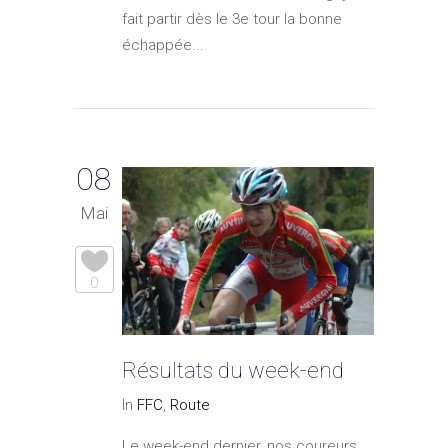
fait partir dès le 3e tour la bonne
échappée...
08
Mai
0
Résultats du week-end
In
FFC
,
Route
Le week-end dernier, nos coureurs