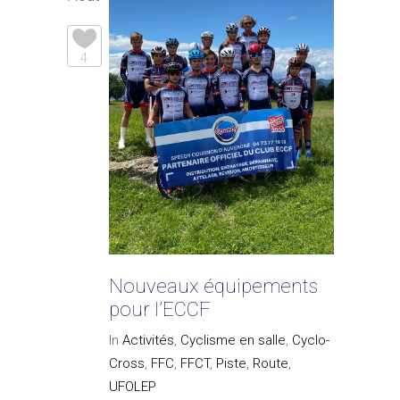
4
Nouveaux équipements
pour l’ECCF
In
Activités
,
Cyclisme en salle
,
Cyclo-
Cross
,
FFC
,
FFCT
,
Piste
,
Route
,
UFOLEP