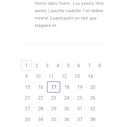
Voiron dans l’Isère . Lou juniors 1ère
année, Laurette cadette 1 et Helline
minime 2 participent en tant que
stagiaire et...
1
2
3
4
5
6
7
8
9
10
11
12
13
14
15
16
17
18
19
20
21
22
23
24
25
26
27
28
29
30
31
32
33
34
35
36
37
38