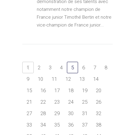
démonstration de ses talents avec
notamment notre champion de
France junior Timothé Bertin et notre
vice-champion de France junior...
1
2
3
4
5
6
7
8
9
10
11
12
13
14
15
16
17
18
19
20
21
22
23
24
25
26
27
28
29
30
31
32
33
34
35
36
37
38