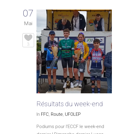
07
Mai
3
Résultats du week-end
In
FFC
,
Route
,
UFOLEP
Podiums pour l'ECCF le week-end