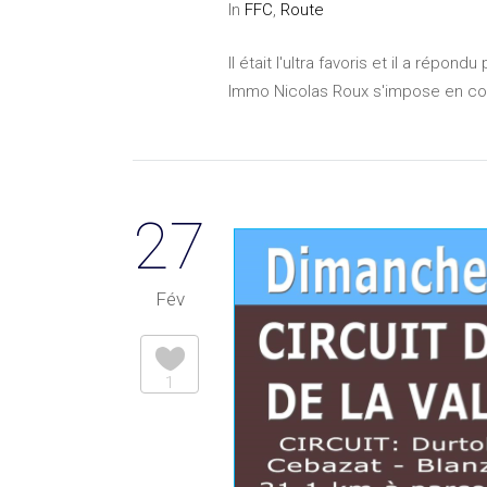
In
FFC
,
Route
Il était l'ultra favoris et il a ré
Immo Nicolas Roux s'impose en cost
27
Fév
1