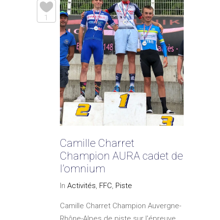
1
Camille Charret
Champion AURA cadet de
l’omnium
In
Activités
,
FFC
,
Piste
Camille Charret Champion Auvergne-
Rhône-Alpes de piste sur l'épreuve