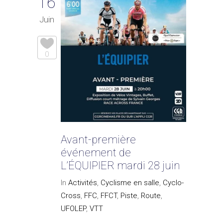
16
Juin
0
Avant-première
événement de
L’ÉQUIPIER mardi 28 juin
In
Activités
,
Cyclisme en salle
,
Cyclo-
Cross
,
FFC
,
FFCT
,
Piste
,
Route
,
UFOLEP
,
VTT