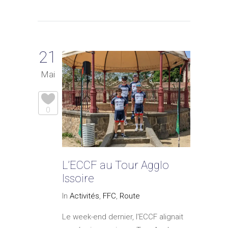
21
Mai
0
L’ECCF au Tour Agglo
Issoire
In
Activités
,
FFC
,
Route
Le week-end dernier, l'ECCF alignait