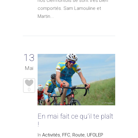
nos clermontois se sont très bien
comportés. Sam Lamouline et
Martin...
13
Mai
0
En mai fait ce qu’il te plaît
!
In
Activités
,
FFC
,
Route
,
UFOLEP