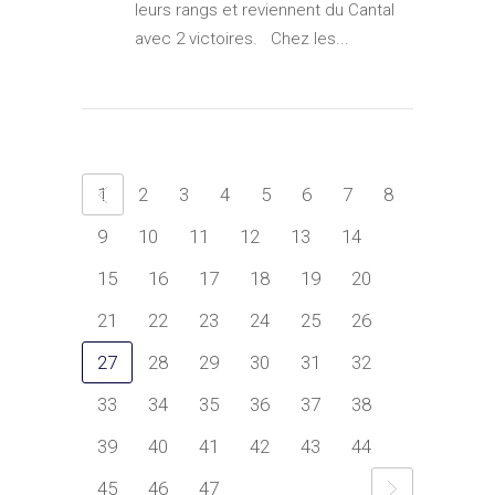
leurs rangs et reviennent du Cantal
avec 2 victoires. Chez les...
1
2
3
4
5
6
7
8
9
10
11
12
13
14
15
16
17
18
19
20
21
22
23
24
25
26
27
28
29
30
31
32
33
34
35
36
37
38
39
40
41
42
43
44
45
46
47