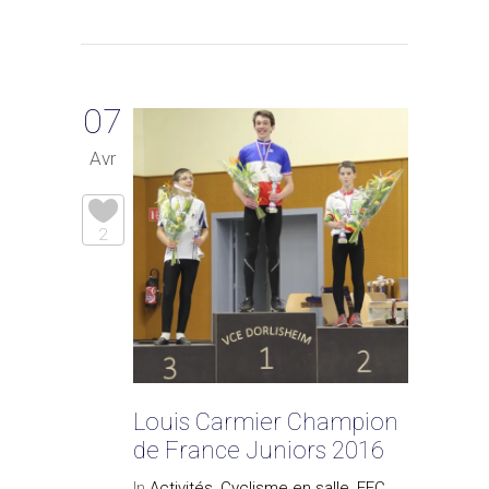
07
Avr
2
Louis Carmier Champion
de France Juniors 2016
In
Activités
,
Cyclisme en salle
,
FFC