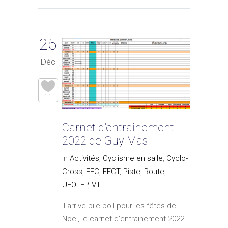
25
Déc
11
Carnet d’entrainement
2022 de Guy Mas
In
Activités
,
Cyclisme en salle
,
Cyclo-
Cross
,
FFC
,
FFCT
,
Piste
,
Route
,
UFOLEP
,
VTT
Il arrive pile-poil pour les fêtes de
Noël, le carnet d'entrainement 2022