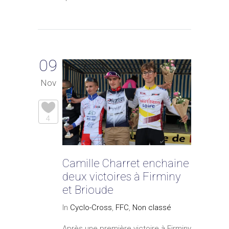
09
Nov
4
Camille Charret enchaine
deux victoires à Firminy
et Brioude
In
Cyclo-Cross
,
FFC
,
Non classé
Après une première victoire à Firminy