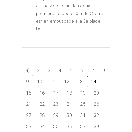
et une victoire sur les deux
premières étapes. Camille Charret
est en embuscade à la 5e place.
De...
1
2
3
4
5
6
7
8
9
10
11
12
13
14
15
16
17
18
19
20
21
22
23
24
25
26
27
28
29
30
31
32
33
34
35
36
37
38