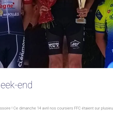
week-end
oire ! Ce dimanche 14 avril nos coursiers FFC étaient sur plusieurs