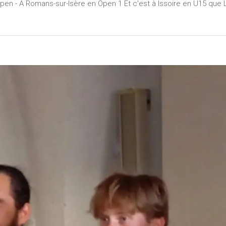
pen - A Romans-sur-Isère en Open 1 Et c'est à Issoire en U15 que 